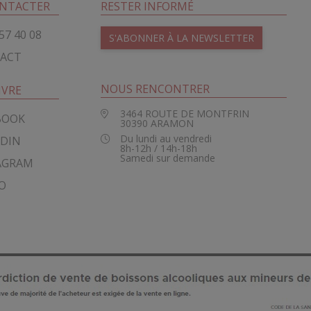
NTACTER
RESTER INFORMÉ
57 40 08
S'ABONNER À LA NEWSLETTER
ACT
NOUS RENCONTRER
IVRE
3464 ROUTE DE MONTFRIN
BOOK
30390
ARAMON
Du lundi au vendredi
EDIN
8h-12h / 14h-18h
Samedi sur demande
AGRAM
O