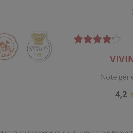
4.2
IVINO
AVIS VI
(Millésime 2020)
générale :
"Très bien vin rosé, fruité a
rouge acidulé en bouche. Je
4,2
★
Merci pour vos avis !
t galets roulés exposés plein Sud. Le sol pierreux limite na