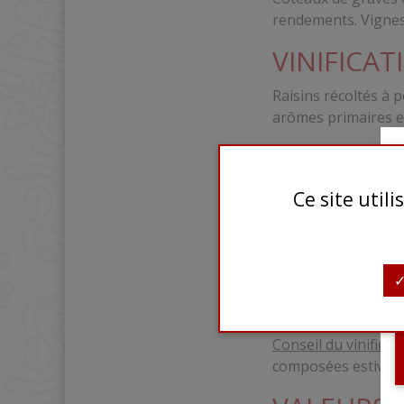
rendements. Vignes 
VINIFICAT
Raisins récoltés à p
arômes primaires et
Pressurage direct
continue contre les
Ce site util
DÉGUSTA
Robe pêche aux refle
En bouche, le coupl
Une
Conception
élé
Conseil du vinificat
composées estivale