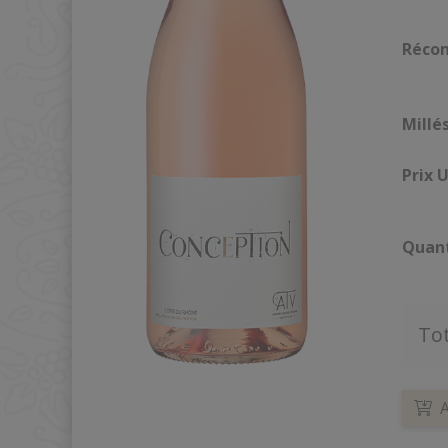
Réco
Millé
Prix 
Quan
To