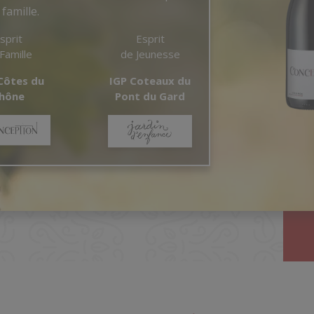
 famille.
sprit
Esprit
Famille
de Jeunesse
Côtes du
IGP Coteaux du
hône
Pont du Gard