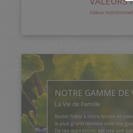
VALEURS 
Valeur nutritionnel
NOTRE GAMME DE 
La Vie de Famille
Rester fidèle à notre terroir et crée
le plus grand nombre sont nos guid
De ces aspirations, est née une gam