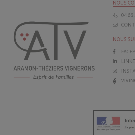
NOUS CO
04 66 
CONT
NOUS SU
FACE
LINK
INST
VIVIN