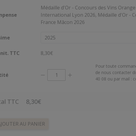
Médaille d'Or - Concours des Vins Orange
mpense
International Lyon 2026, Médaille d'Or - 
France Mâcon 2026
sime
Unit. TTC
8,30€
Pour toute commande
de nous contacter d
tité
40 08 ou par mail :
c
tal TTC
8,30€
AJOUTER AU PANIER