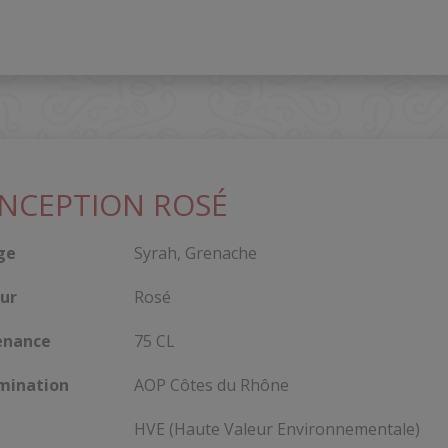
NCEPTION ROSÉ
ge
Syrah, Grenache
ur
Rosé
enance
75 CL
mination
AOP Côtes du Rhône
HVE (Haute Valeur Environnementale)