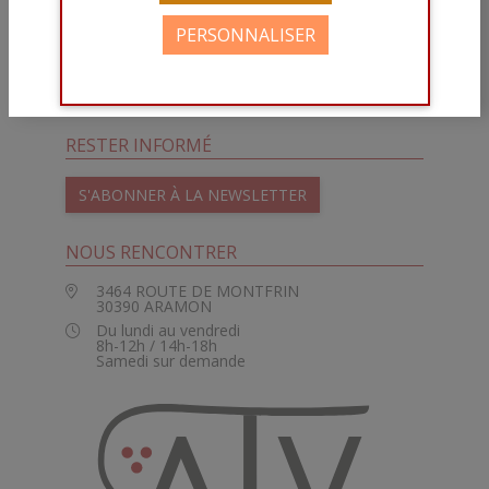
JE N'AI PAS L'ÂGE LÉGAL
LINKEDIN
PERSONNALISER
INSTAGRAM
J'AI L'ÂGE LÉGAL
VIVINO
RESTER INFORMÉ
S'ABONNER À LA NEWSLETTER
NOUS RENCONTRER
3464 ROUTE DE MONTFRIN
30390
ARAMON
Du lundi au vendredi
8h-12h / 14h-18h
Samedi sur demande